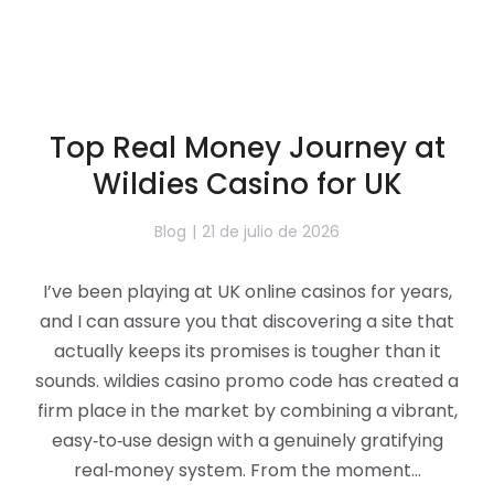
Top Real Money Journey at
Wildies Casino for UK
Blog
21 de julio de 2026
I’ve been playing at UK online casinos for years,
and I can assure you that discovering a site that
actually keeps its promises is tougher than it
sounds. wildies casino promo code has created a
firm place in the market by combining a vibrant,
easy‑to‑use design with a genuinely gratifying
real‑money system. From the moment…