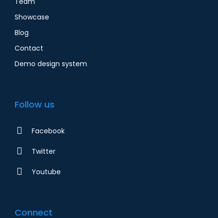
Team
Showcase
Blog
Contact
Demo design system
Follow us
Facebook
Twitter
Youtube
Connect