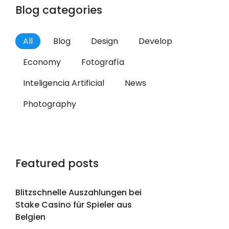
Blog categories
All
Blog
Design
Develop
Economy
Fotografía
Inteligencia Artificial
News
Photography
Featured posts
Blitzschnelle Auszahlungen bei
Stake Casino für Spieler aus
Belgien