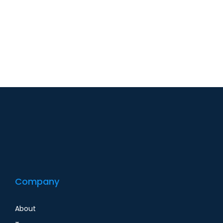
Company
About