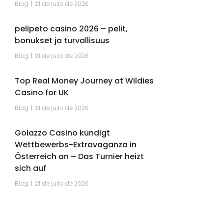
Blog
21 de julio de 2026
pelipeto casino 2026 – pelit,
bonukset ja turvallisuus
Blog
21 de julio de 2026
Top Real Money Journey at Wildies
Casino for UK
Blog
21 de julio de 2026
Golazzo Casino kündigt
Wettbewerbs-Extravaganza in
Österreich an – Das Turnier heizt
sich auf
Blog
21 de julio de 2026