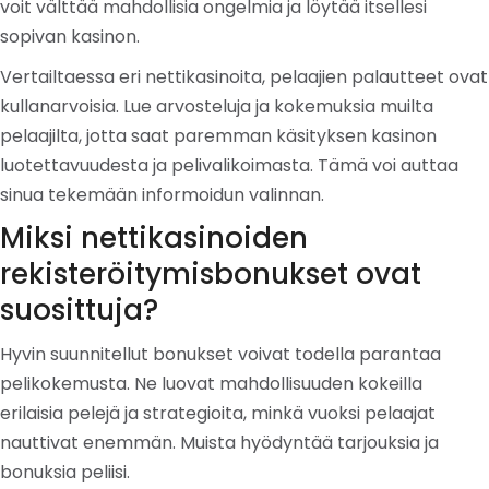
voit välttää mahdollisia ongelmia ja löytää itsellesi
sopivan kasinon.
Vertailtaessa eri nettikasinoita, pelaajien palautteet ovat
kullanarvoisia. Lue arvosteluja ja kokemuksia muilta
pelaajilta, jotta saat paremman käsityksen kasinon
luotettavuudesta ja pelivalikoimasta. Tämä voi auttaa
sinua tekemään informoidun valinnan.
Miksi nettikasinoiden
rekisteröitymisbonukset ovat
suosittuja?
Hyvin suunnitellut bonukset voivat todella parantaa
pelikokemusta. Ne luovat mahdollisuuden kokeilla
erilaisia pelejä ja strategioita, minkä vuoksi pelaajat
nauttivat enemmän. Muista hyödyntää tarjouksia ja
bonuksia peliisi.