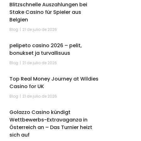
Blitzschnelle Auszahlungen bei
Stake Casino für Spieler aus
Belgien
Blog
21 de julio de 2026
pelipeto casino 2026 – pelit,
bonukset ja turvallisuus
Blog
21 de julio de 2026
Top Real Money Journey at Wildies
Casino for UK
Blog
21 de julio de 2026
Golazzo Casino kündigt
Wettbewerbs-Extravaganza in
Österreich an – Das Turnier heizt
sich auf