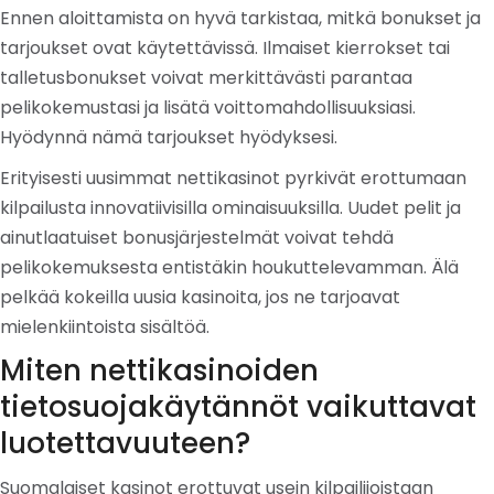
Ennen aloittamista on hyvä tarkistaa, mitkä bonukset ja
tarjoukset ovat käytettävissä. Ilmaiset kierrokset tai
talletusbonukset voivat merkittävästi parantaa
pelikokemustasi ja lisätä voittomahdollisuuksiasi.
Hyödynnä nämä tarjoukset hyödyksesi.
Erityisesti uusimmat nettikasinot pyrkivät erottumaan
kilpailusta innovatiivisilla ominaisuuksilla. Uudet pelit ja
ainutlaatuiset bonusjärjestelmät voivat tehdä
pelikokemuksesta entistäkin houkuttelevamman. Älä
pelkää kokeilla uusia kasinoita, jos ne tarjoavat
mielenkiintoista sisältöä.
Miten nettikasinoiden
tietosuojakäytännöt vaikuttavat
luotettavuuteen?
Suomalaiset kasinot erottuvat usein kilpailijoistaan