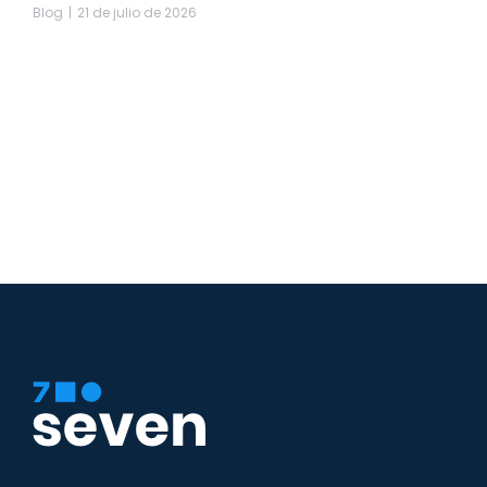
Blog
21 de julio de 2026