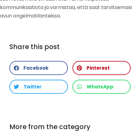
kommunikaatiota ja varmistaa, että saat tarvitsemasi
avun ongelmatilanteissa.
Share this post
Facebook
Pinterest
Twitter
WhatsApp
More from the category