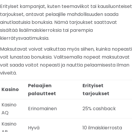
Erityiset kampanjat, kuten teemaviikot tai kausiluonteiset
tarjoukset, antavat pelaajille mahdollisuuden saada
ainutlaatuisia bonuksia. Nämä tarjoukset saattavat
sisältää lisäilmaiskierroksia tai parempia
kierrätysvaatimuksia.
Maksutavat voivat vaikuttaa myös siihen, kuinka nopeasti
voit lunastaa bonuksia. Valitsemalla nopeat maksutavat
voit saada voitot nopeasti ja nauttia pelaamisesta ilman
viiveitä.
Pelaajien
Erityiset
Kasino
palautteet
tarjoukset
Kasino
Erinomainen
25% cashback
AQ
Kasino
Hyvä
10 ilmaiskierrosta
AR