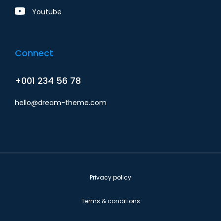
Youtube
Connect
+001 234 56 78
hello@dream-theme.com
Privacy policy
Terms & conditions