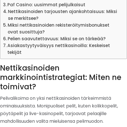
Paf Casino: uusimmat pelijulkaisut
Nettikasinoiden tarjousten ajankohtaisuus: Miksi
se merkitsee?
Miksi nettikasinoiden rekisteröitymisbonukset
ovat suosittuja?
Pelien saavutettavuus: Miksi se on tärkeää?
Asiakastyytyväisyys nettikasinoilla: Keskeiset
tekijät
Nettikasinoiden
markkinointistrategiat: Miten ne
toimivat?
Pelivalikoima on yksi nettikasinoiden tärkeimmistä
ominaisuuksista. Monipuoliset pelit, kuten kolikkopelit,
pöytäpelit ja live-kasinopelit, tarjoavat pelaajille
mahdollisuuden valita mieluisensa pelimuodon.