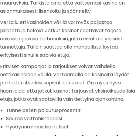
määräyksiä. Tarkista aina, että valitsemasi kasino on
asianmukaisesti lisensoitu ja säännelty.
Vertailu eri kasinoiden välillä voi myös paljastaa
piilotettuja helmiä. Jotkut kasinot saattavat tarjota
erikoistarjouksia tai bonuksia, jotka eivät ole yleisesti
tunnettuja. Tällöin saattaa olla mahdollista löytää
erityisesti sinulle sopivia etuja.
Erityiset kampanjat ja tarjoukset voivat vaihdella
nettikasinoiden välillä. Vertaamalla eri kasinoita löydät
parhaiten itsellesi sopivat bonukset. On myös hyvä
huomioida, että jotkut kasinot tarjoavat yksinoikeudellisia
etuja, jotka ovat saatavilla vain tiettyinä ajankohtina.
Tunne pelien palautusprosentit
Seuraa voittohistoriaasi
Hyödynnä ilmaiskierrokset