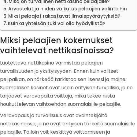
Mikä on turvallinen nettikasino pelaajalle?
Arvostelut ja niiden vaikutus pelaajien valintoihin
Miksi pelaajat rakastavat ilmaispyöräytyksiä?
Kuinka yhteisön tuki voi olla hyödyllistä?
Miksi pelaajien kokemukset
vaihtelevat nettikasinoissa?
Luotettava nettikasino varmistaa pelaajien
turvallisuuden ja yksityisyyden. Ennen kuin valitset
pelipaikan, on tärkeää tarkistaa sen lisenssi ja maine.
Suomalaiset kasinot ovat usein erityisen turvallisia, ja ne
tarjoavat verovapaita voittoja, mikä tekee niistä
houkuttelevan vaihtoehdon suomalaisille pelaajille.
Verovapaus ja turvallisuus ovat avaintekijöitä
nettikasinoissa, ja ne ovat erityisen tärkeitä suomalaisille
pelaajille. Tällöin voit keskittyä voittamiseen ja