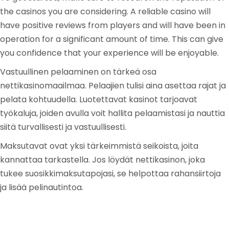
the casinos you are considering. A reliable casino will
have positive reviews from players and will have been in
operation for a significant amount of time. This can give
you confidence that your experience will be enjoyable.
Vastuullinen pelaaminen on tärkeä osa
nettikasinomaailmaa. Pelaajien tulisi aina asettaa rajat ja
pelata kohtuudella. Luotettavat kasinot tarjoavat
työkaluja, joiden avulla voit hallita pelaamistasi ja nauttia
siitä turvallisesti ja vastuullisesti.
Maksutavat ovat yksi tärkeimmistä seikoista, joita
kannattaa tarkastella. Jos löydät nettikasinon, joka
tukee suosikkimaksutapojasi, se helpottaa rahansiirtoja
ja lisää pelinautintoa.