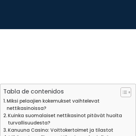
Tabla de contenidos
Miksi pelaajien kokemukset vaihtelevat
nettikasinoissa?
Kuinka suomalaiset nettikasinot pitävät huolta
turvallisuudesta?
Kanuuna Casino: Voittokertoimet ja tilastot