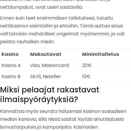
nettilompakot, ovat usein saatavilla.
Ennen kuin teet ensimmäisen talletuksesi, tutustu
nettikasinon sääntöihin ja ehtoihin. Tämä auttaa sinua
välttämään mahdolliset ongelmat myöhemmin, ja voit
pelata rauhallisin mielin.
Kasino
Maksutavat
Minimitalletus
Kasino A
Visa, Mastercard
20€
Kasino B
Skrill, Neteller
10€
Miksi pelaajat rakastavat
ilmaispyöräytyksiä?
Kannattaa myös seurata haluamasi kasinon sosiaalisen
median kanavia, sillä niissä saatat löytää ainutlaatuisia
bonustarjouksia ja kampanjoita. Kasinoiden